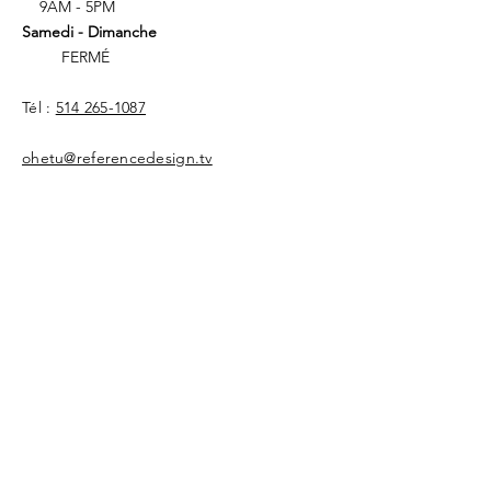
9AM - 5PM
Samedi - Dimanche
FERMÉ
​Tél :
514 265-1087
ohetu@referencedesign.tv